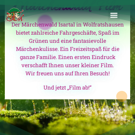
Märchenwald Film
Der Märchenwald Isartal in Wolfratshausen
bietet zahlreiche Fahrgeschäfte, Spaß im
Grünen und eine fantasievolle
Märchenkulisse. Ein Freizeitspaß für die
ganze Familie. Einen ersten Eindruck
verschafft Ihnen unser kleiner Film.
Wir freuen uns auf Ihren Besuch!
Und jetzt „Film ab!“