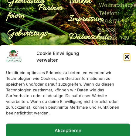
Geburtstag
Trinken
Wolfratshaus
Partner
Telefon:
feiern
Impressum
+49 8171-38
55 838
Geburtstags-
Datenschutz
Telefax: +49
Set
8171-38 55
Cookie Einwilligung
835
verwalten
Film
Um dir ein optimales Erlebnis zu bieten, verwenden wir
Technologien wie Cookies, um Geräteinformationen zu
speichern und/oder darauf zuzugreifen. Wenn du diesen
Technologien zustimmst, können wir Daten wie das
Surfverhalten oder eindeutige IDs auf dieser Website
verarbeiten. Wenn du deine Einwilligung nicht erteilst oder
zurückziehst, können bestimmte Merkmale und Funktionen
beeinträchtigt werden.
Akzeptieren