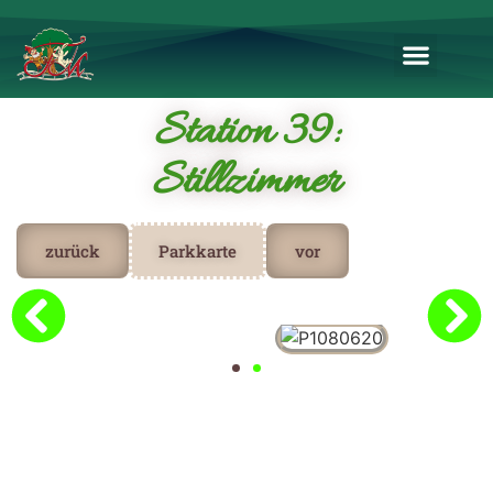
Station 39:
Stillzimmer
zurück
Parkkarte
vor