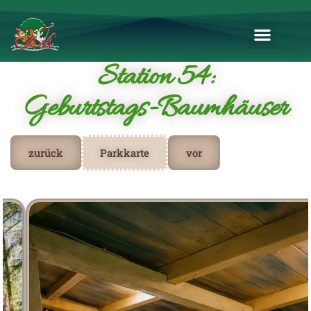
Station 54:
Geburtstags-Baumhäuser
zurück
Parkkarte
vor